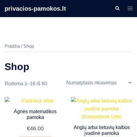
Skip
privacios-pamokos.lt
Search
Togg
to
men
content
Pradžia
/ Shop
Shop
Rodoma 1–16 iš 80
Agnės matematikos
pamoka
Anglų arba lietuvių kalbos
€
46.00
įvadinė pamoka