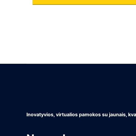
kiekis:
Matematikos
pamokos
Mėtai
(Korepetitorius
Gytis)
Inovatyvios, virtualios pamokos su jaunais, kva