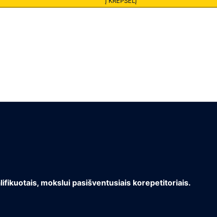
Į KREPŠELĮ
lifikuotais, mokslui pasišventusiais korepetitoriais.