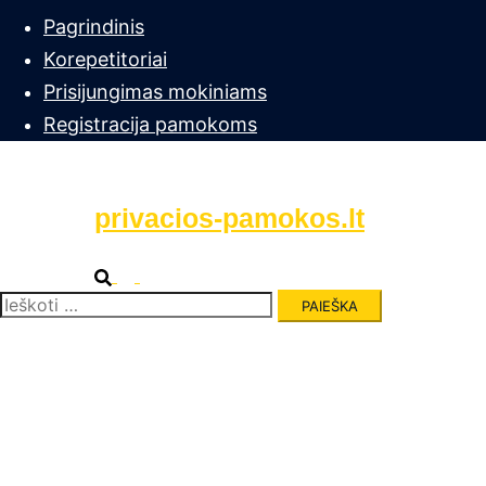
Pagrindinis
Korepetitoriai
Prisijungimas mokiniams
Registracija pamokoms
privacios-pamokos.lt
Search
Toggle
menu
Ieškoti: