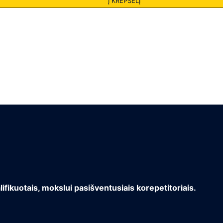
Į KREPŠELĮ
lifikuotais, mokslui pasišventusiais korepetitoriais.