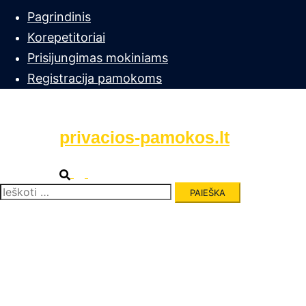
Pagrindinis
Korepetitoriai
Prisijungimas mokiniams
Registracija pamokoms
privacios-pamokos.lt
Search
Toggle
menu
Ieškoti: