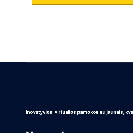
kiekis:
Matematika
(Osvaldas
12
kl.)
Inovatyvios, virtualios pamokos su jaunais, kva