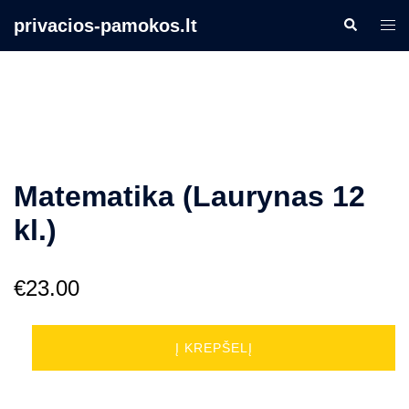
Skip
privacios-pamokos.lt
Search
Togg
to
men
content
Matematika (Laurynas 12
kl.)
€
23.00
produkto
Į KREPŠELĮ
kiekis:
Matematika
(Laurynas