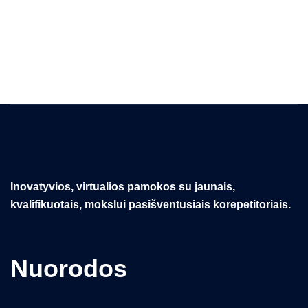
12
kl.)
Inovatyvios, virtualios pamokos su jaunais,
kvalifikuotais, mokslui pasišventusiais korepetitoriais.
Nuorodos