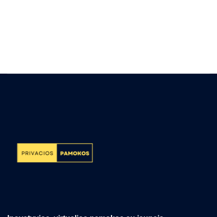
(Korepetitorius
Gytis)