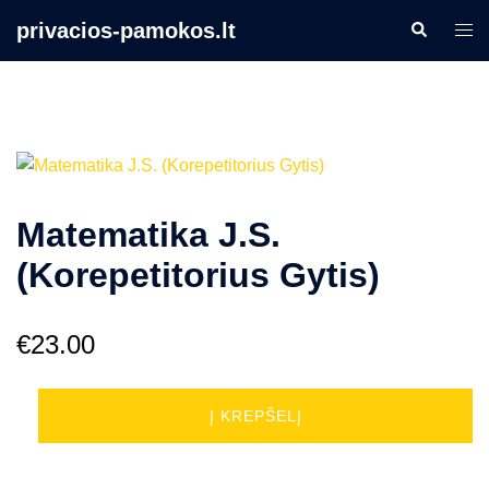
Skip
privacios-pamokos.lt
Search
Togg
to
men
content
Matematika J.S.
(Korepetitorius Gytis)
€
23.00
produkto
Į KREPŠELĮ
kiekis:
Matematika
J.S.