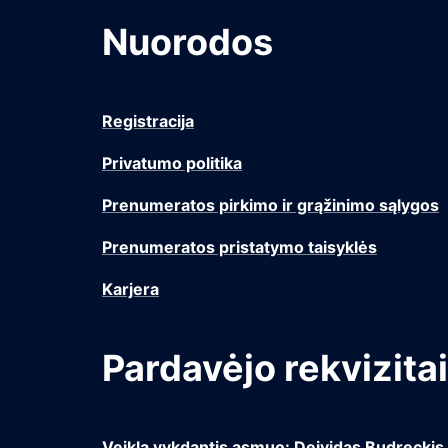
Nuorodos
Registracija
Privatumo politika
Prenumeratos pirkimo ir grąžinimo sąlygos
Prenumeratos pristatymo taisyklės
Karjera
Pardavėjo rekvizitai
Veiklą vykdantis asmuo: Deividas Budreckis