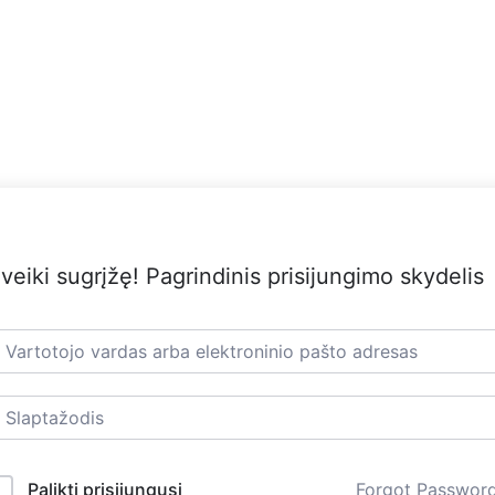
veiki sugrįžę! Pagrindinis prisijungimo skydelis
Palikti prisijungusį
Forgot Passwor