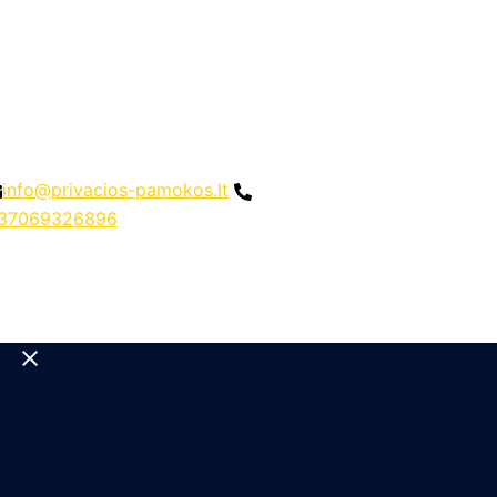
info@privacios-pamokos.lt
37069326896
Close
menu