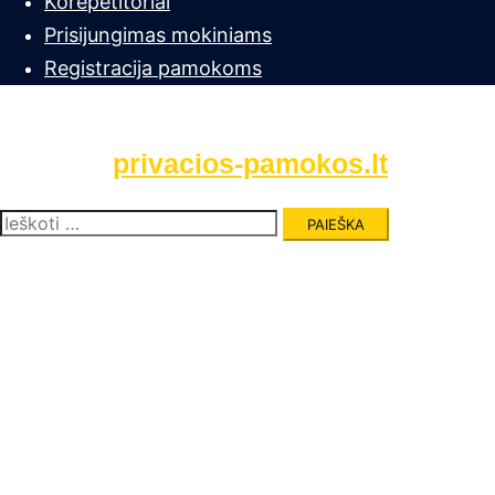
Korepetitoriai
Prisijungimas mokiniams
Registracija pamokoms
privacios-pamokos.lt
Ieškoti: