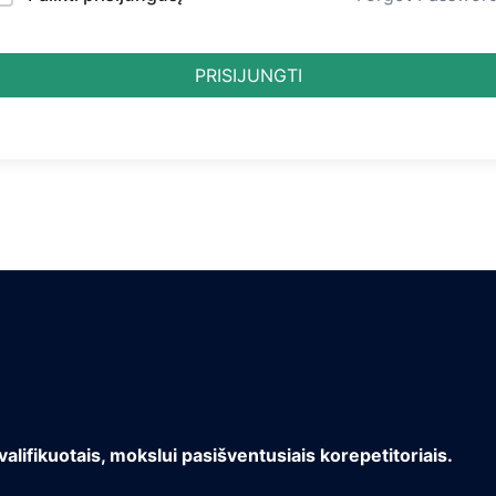
PRISIJUNGTI
valifikuotais, mokslui pasišventusiais korepetitoriais.