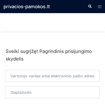
Skip
privacios-pamokos.lt
Search
Tog
to
men
content
Sveiki sugrįžę! Pagrindinis prisijungimo
skydelis