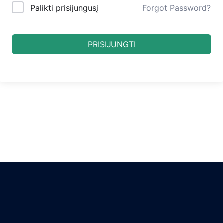
Palikti prisijungusį
Forgot Password?
PRISIJUNGTI