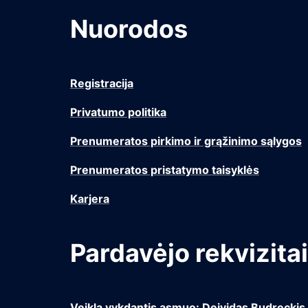
Nuorodos
Registracija
Privatumo politika
Prenumeratos pirkimo ir grąžinimo sąlygos
Prenumeratos pristatymo taisyklės
Karjera
Pardavėjo rekvizitai
Veiklą vykdantis asmuo: Deividas Budreckis