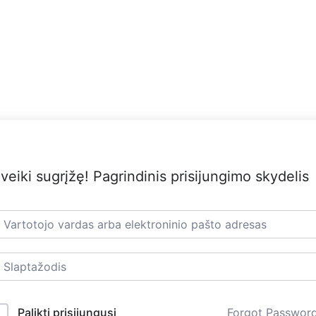
veiki sugrįžę! Pagrindinis prisijungimo skydelis
Palikti prisijungusį
Forgot Passwor