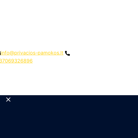
info@privacios-pamokos.lt
37069326896
Close
menu