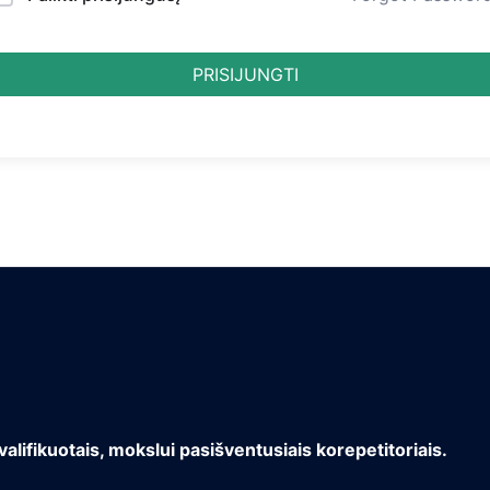
PRISIJUNGTI
valifikuotais, mokslui pasišventusiais korepetitoriais.