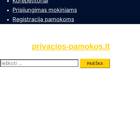
Korepetitoriai
Prisijungimas mokiniams
Registracija pamokoms
privacios-pamokos.lt
Ieškoti: