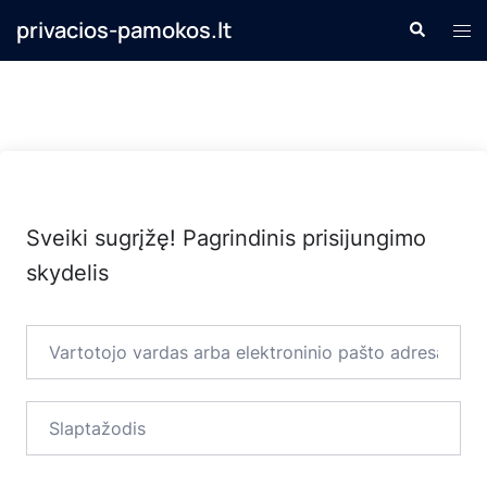
Skip
privacios-pamokos.lt
Search
Tog
to
men
content
Sveiki sugrįžę! Pagrindinis prisijungimo
skydelis