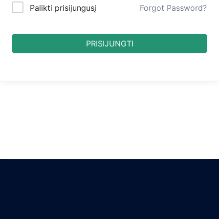
Palikti prisijungusį
Forgot Password?
PRISIJUNGTI