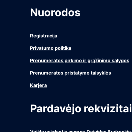
Nuorodos
Registracija
Privatumo politika
Prenumeratos pirkimo ir grąžinimo sąlygos
Prenumeratos pristatymo taisyklės
Karjera
Pardavėjo rekvizitai
Veiklą vykdantis asmuo: Deividas Budreckis