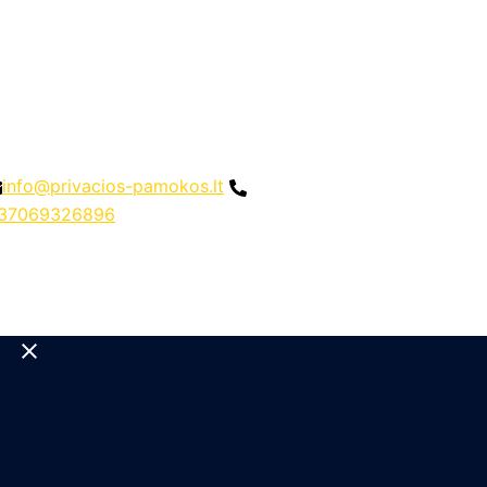
info@privacios-pamokos.lt
37069326896
Close
menu