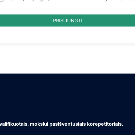
PRISIJUNGTI
valifikuotais, mokslui pasišventusiais korepetitoriais.