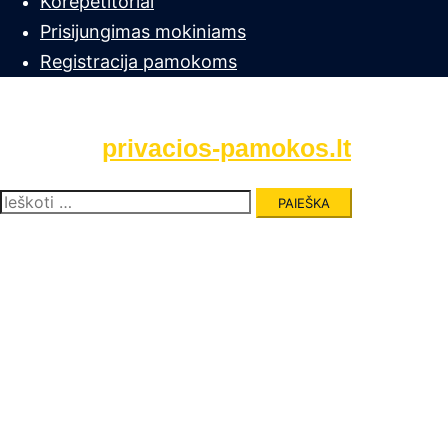
Korepetitoriai
Prisijungimas mokiniams
Registracija pamokoms
privacios-pamokos.lt
Ieškoti: