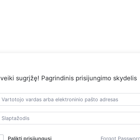
veiki sugrįžę! Pagrindinis prisijungimo skydelis
Palikti prisijungusį
Forgot Passwor