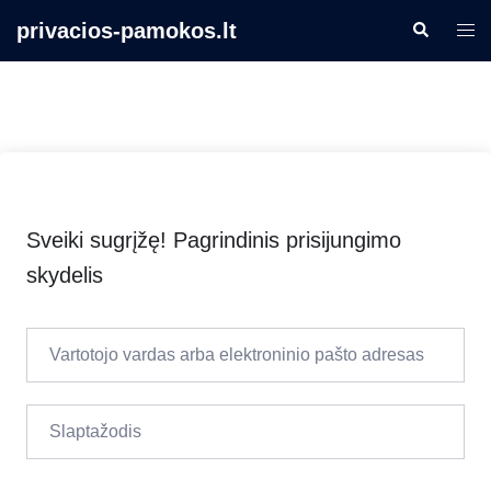
Skip
privacios-pamokos.lt
Search
Togg
to
men
content
Sveiki sugrįžę! Pagrindinis prisijungimo
skydelis