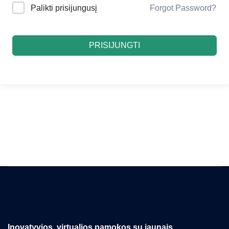
Palikti prisijungusį
Forgot Password?
PRISIJUNGTI
Inovatyvios, virtualios pamokos su jaunais,