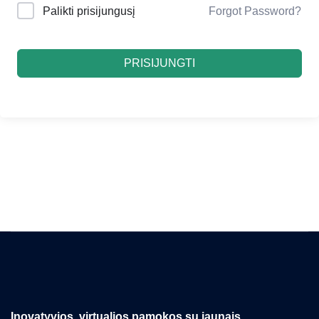
Palikti prisijungusį
Forgot Password?
PRISIJUNGTI
Inovatyvios, virtualios pamokos su jaunais,