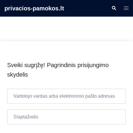
Skip
privacios-pamokos.lt
Search
Togg
to
men
content
Sveiki sugrįžę! Pagrindinis prisijungimo
skydelis