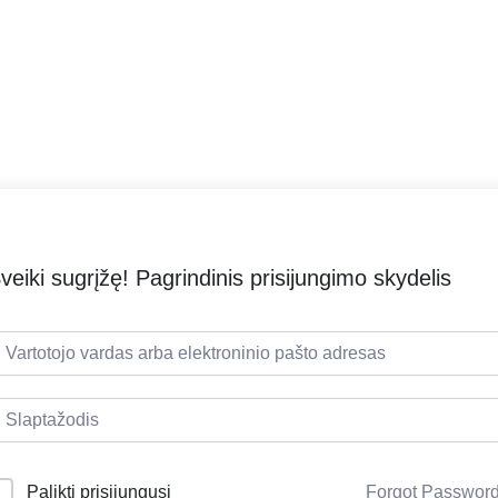
veiki sugrįžę! Pagrindinis prisijungimo skydelis
Palikti prisijungusį
Forgot Passwor