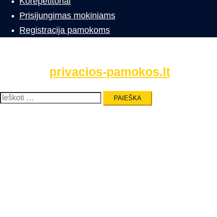
Korepetitoriai
Prisijungimas mokiniams
Registracija pamokoms
privacios-pamokos.lt
Ieškoti: