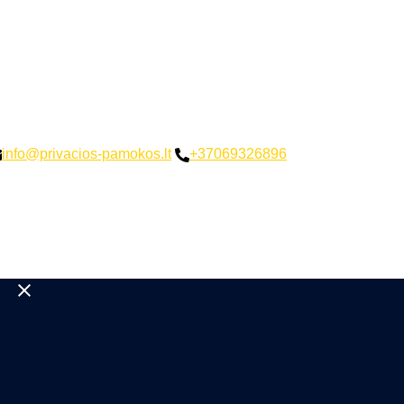
info@privacios-pamokos.lt
+37069326896
Close
menu