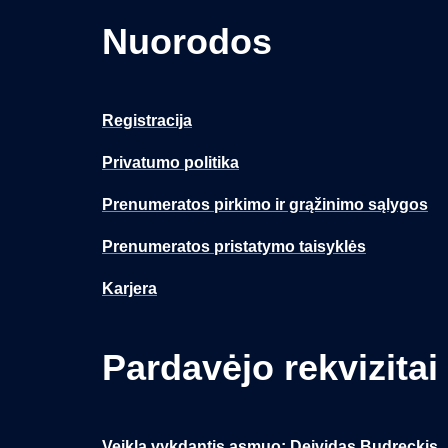
Nuorodos
Registracija
Privatumo politika
Prenumeratos pirkimo ir grąžinimo sąlygos
Prenumeratos pristatymo taisyklės
Karjera
Pardavėjo rekvizitai
Veiklą vykdantis asmuo: Deividas Budreckis