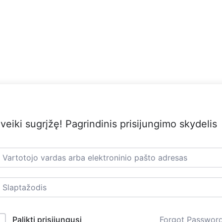
veiki sugrįžę! Pagrindinis prisijungimo skydelis
Palikti prisijungusį
Forgot Passwor