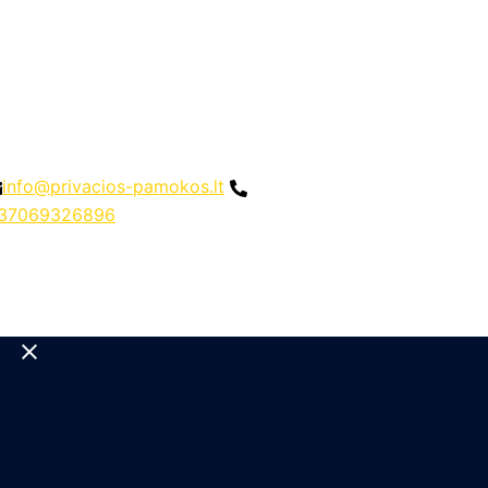
info@privacios-pamokos.lt
37069326896
Close
menu