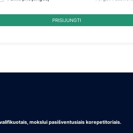
PRISIJUNGTI
valifikuotais, mokslui pasišventusiais korepetitoriais.