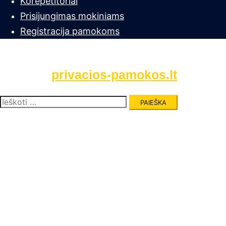
Korepetitoriai
Prisijungimas mokiniams
Registracija pamokoms
privacios-pamokos.lt
Ieškoti: