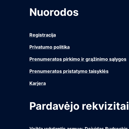
Nuorodos
Registracija
Privatumo politika
Prenumeratos pirkimo ir grąžinimo sąlygos
Prenumeratos pristatymo taisyklės
Karjera
Pardavėjo rekvizitai
Veiklą vykdantis asmuo: Deividas Budreckis