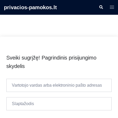
Skip
privacios-pamokos.lt
Search
Togg
to
men
content
Sveiki sugrįžę! Pagrindinis prisijungimo
skydelis