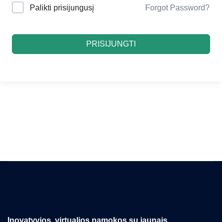
Palikti prisijungusį
Forgot Password?
PRISIJUNGTI
Inovatyvios, virtualios pamokos su jaunais,