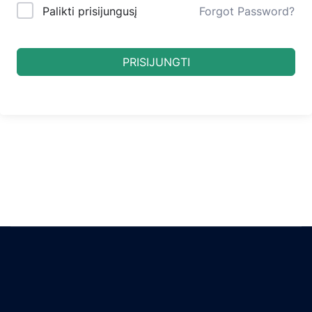
Palikti prisijungusį
Forgot Password?
PRISIJUNGTI