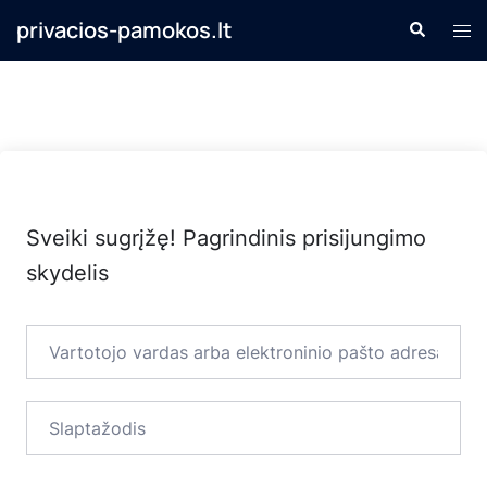
Skip
privacios-pamokos.lt
Search
Tog
to
men
content
Sveiki sugrįžę! Pagrindinis prisijungimo
skydelis