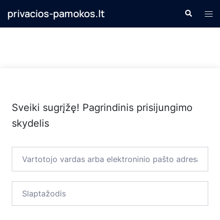
Skip
privacios-pamokos.lt
Search
Tog
to
men
content
Sveiki sugrįžę! Pagrindinis prisijungimo
skydelis