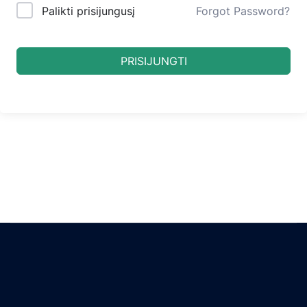
Palikti prisijungusį
Forgot Password?
PRISIJUNGTI