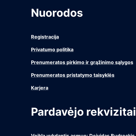
Nuorodos
Registracija
Privatumo politika
Prenumeratos pirkimo ir grąžinimo sąlygos
Prenumeratos pristatymo taisyklės
Karjera
Pardavėjo rekvizitai
Veiklą vykdantis asmuo: Deividas Budreckis