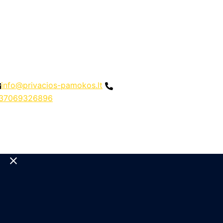
info@privacios-pamokos.lt
37069326896
Close
menu