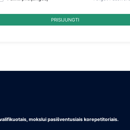
PRISIJUNGTI
valifikuotais, mokslui pasišventusiais korepetitoriais.