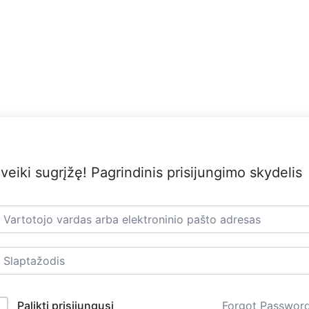
veiki sugrįžę! Pagrindinis prisijungimo skydelis
Palikti prisijungusį
Forgot Passwor