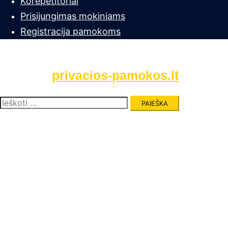
Korepetitoriai
Prisijungimas mokiniams
Registracija pamokoms
privacios-pamokos.lt
Ieškoti: