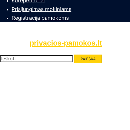
Korepetitoriai
Prisijungimas mokiniams
Registracija pamokoms
privacios-pamokos.lt
Ieškoti: