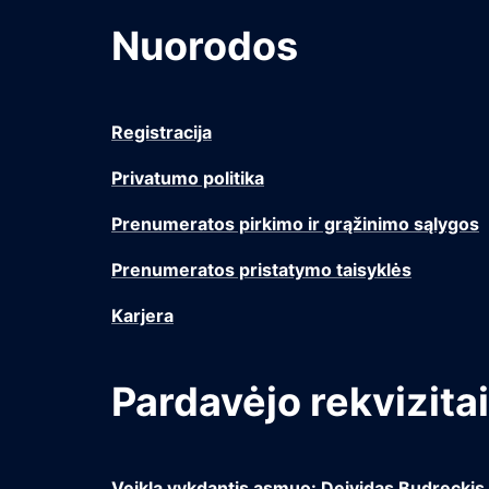
Nuorodos
Registracija
Privatumo politika
Prenumeratos pirkimo ir grąžinimo sąlygos
Prenumeratos pristatymo taisyklės
Karjera
Pardavėjo rekvizitai
Veiklą vykdantis asmuo: Deividas Budreckis