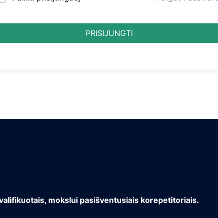
PRISIJUNGTI
valifikuotais, mokslui pasišventusiais korepetitoriais.