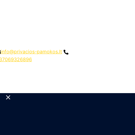
info@privacios-pamokos.lt
37069326896
Close
menu