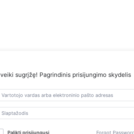
veiki sugrįžę! Pagrindinis prisijungimo skydelis
Palikti prisijungusį
Forgot Passwor