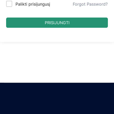
Palikti prisijungusį
Forgot Password?
PRISIJUNGTI