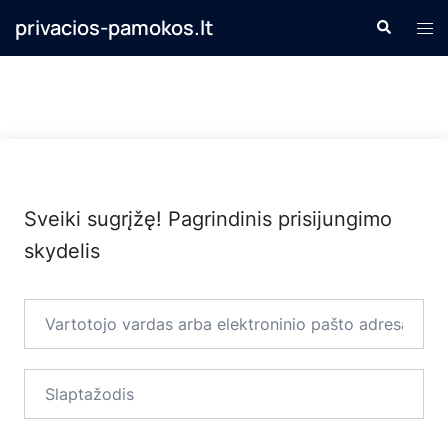
Skip
privacios-pamokos.lt
Search
Tog
to
men
content
Sveiki sugrįžę! Pagrindinis prisijungimo
skydelis