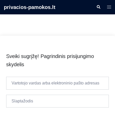
Skip
privacios-pamokos.lt
Search
Togg
to
men
content
Sveiki sugrįžę! Pagrindinis prisijungimo
skydelis