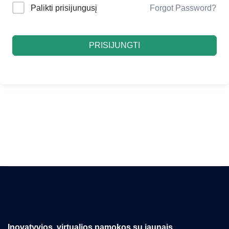
Palikti prisijungusį
Forgot Password?
PRISIJUNGTI
Inovatyvios, virtualios pamokos su jaunais,